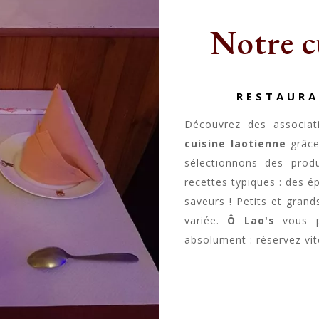
Notre c
RESTAURA
Découvrez des associat
cuisine laotienne
grâce
sélectionnons des produ
recettes typiques : des é
saveurs ! Petits et gran
variée.
Ô Lao's
vous 
absolument : réservez vite